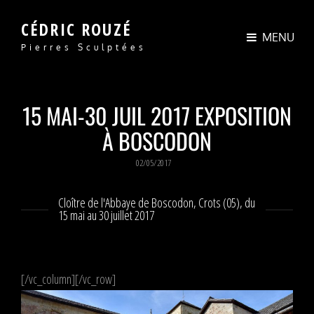
CÉDRIC ROUZÉ
MENU
Pierres Sculptées
15 MAI-30 JUIL 2017 EXPOSITION
À BOSCODON
POSTED
02/05/2017
ON
Cloître de l'Abbaye de Boscodon, Crots (05), du
15 mai au 30 juillet 2017
[/vc_column][/vc_row]